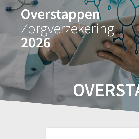
Ga
Overstappen
naar
de
Zorgverzekering
inhoud
2026
OVERST