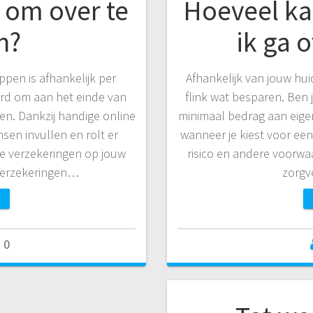
g om over te
Hoeveel ka
n?
ik ga 
ppen is afhankelijk per
Afhankelijk van jouw hui
ard om aan het einde van
flink wat besparen. Ben j
ken. Dankzij handige online
minimaal bedrag aan eigen
sen invullen en rolt er
wanneer je kiest voor ee
e verzekeringen op jouw
risico en andere voorw
verzekeringen…
zorgv
0