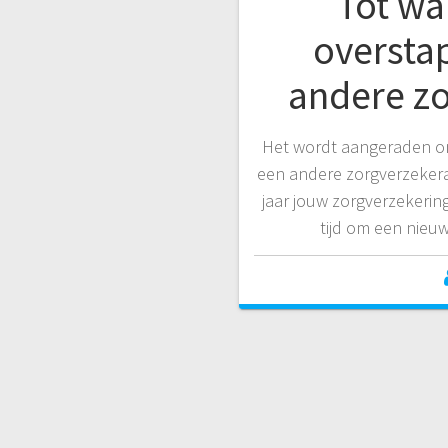
Tot wa
oversta
andere z
Het wordt aangeraden om
een andere zorgverzekera
jaar jouw zorgverzekering 
tijd om een nieu